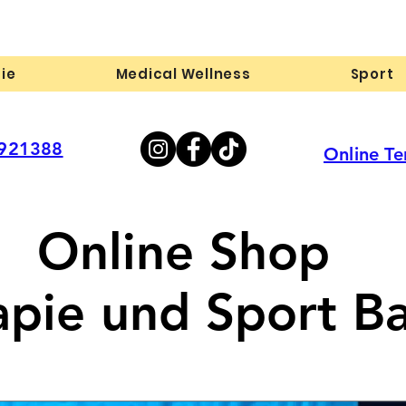
ie
Medical Wellness
Sport
-921388
Online T
Online Shop
apie und Sport Ba