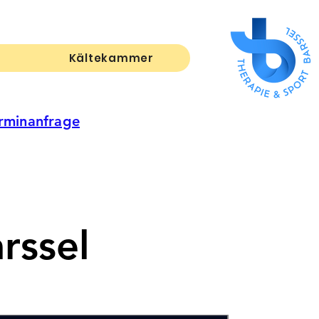
Kältekammer
erminanfrage
rssel