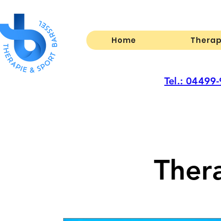
Home
Therap
Tel.: 04499
Ther