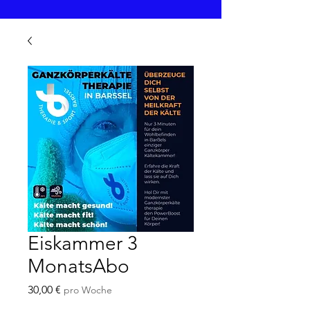
Eiskammer 3
MonatsAbo
Preis
30,00 €
pro Woche