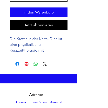
In den Warenkorb
Jetzt abonnieren
Die Kraft aus der Kälte. Dies ist 
eine physikalische 
Kurzzeittherapie mit 
Langzeitwirkung.
Ganzkörperkältetherapie bei -110 
Grad Celsius. Im Einsatz gegen 
Fibromyalgie, Burn Out 
Syndrom, Arthrosen, Asthma 
bronchiale, Schlafstörungen , 
psyxhischer 
Adresse
Leistungsminderung, 
Schmerzen,...
Therapie und Sport Barssel
Westmarkstr. 2