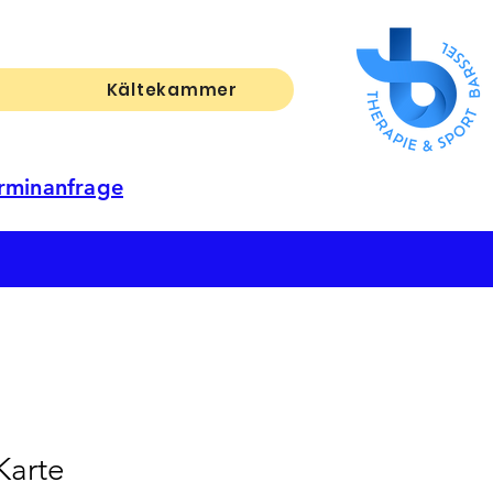
Kältekammer
erminanfrage
Karte