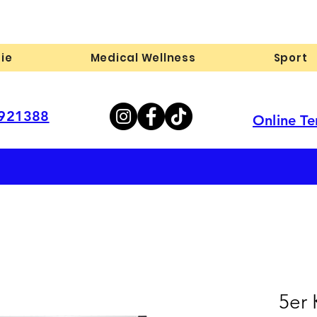
ie
Medical Wellness
Sport
-921388
Online T
5er 