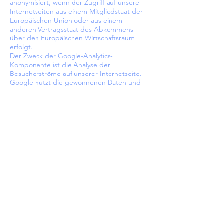
anonymisiert, wenn der Zugriff auf unsere
Internetseiten aus einem Mitgliedstaat der
Europäischen Union oder aus einem
anderen Vertragsstaat des Abkommens
über den Europäischen Wirtschaftsraum
erfolgt.
Der Zweck der Google-Analytics-
Komponente ist die Analyse der
Besucherströme auf unserer Internetseite.
Google nutzt die gewonnenen Daten und
Informationen unter anderem dazu, die
Nutzung unserer Internetseite
auszuwerten, um für uns Online-Reports,
welche die Aktivitäten auf unseren
Internetseiten aufzeigen,
zusammenzustellen, und um weitere mit
der Nutzung unserer Internetseite in
Verbindung stehende Dienstleistungen zu
erbringen.
Google Analytics setzt ein Cookie auf dem
informationstechnologischen System der
betroffenen Person. Was Cookies sind,
wurde oben bereits erläutert. Mit Setzung
des Cookies wird Google eine Analyse der
Benutzung unserer Internetseite