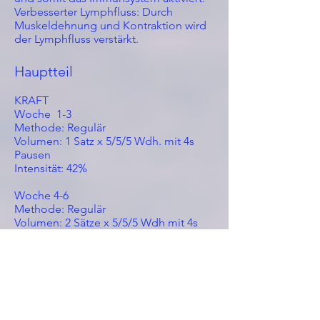
Verbesserter Lymphfluss: Durch
Muskeldehnung und Kontraktion wird
der Lymphfluss verstärkt.
Hauptteil
KRAFT
Woche 1-3
Methode: Regulär
Volumen: 1 Satz x 5/5/5 Wdh. mit 4s
Pausen
Intensität: 42%
Woche 4-6
Methode: Regulär
Volumen: 2 Sätze x 5/5/5 Wdh mit 4s
Pausen
Intensität: 42%
Woche 7-9
Methode: Negativ
Volumen: 2 Sätze x 8/8 reps Wdh mit
10s Pausen