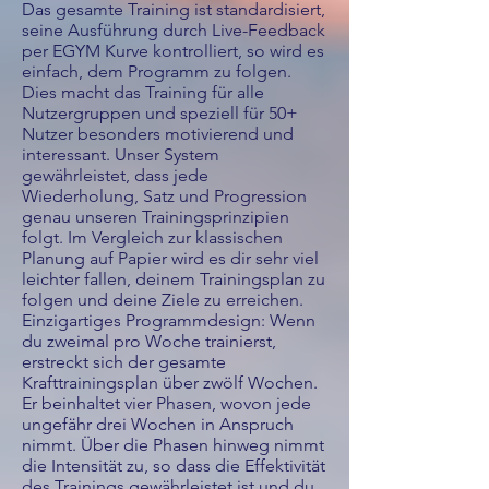
Das gesamte Training ist standardisiert,
seine Ausführung durch Live-Feedback
per EGYM Kurve kontrolliert, so wird es
einfach, dem Programm zu folgen.
Dies macht das Training für alle
Nutzergruppen und speziell für 50+
Nutzer besonders motivierend und
interessant. Unser System
gewährleistet, dass jede
Wiederholung, Satz und Progression
genau unseren Trainingsprinzipien
folgt. Im Vergleich zur klassischen
Planung auf Papier wird es dir sehr viel
leichter fallen, deinem Trainingsplan zu
folgen und deine Ziele zu erreichen.
Einzigartiges Programmdesign: Wenn
du zweimal pro Woche trainierst,
erstreckt sich der gesamte
Krafttrainingsplan über zwölf Wochen.
Er beinhaltet vier Phasen, wovon jede
ungefähr drei Wochen in Anspruch
nimmt. Über die Phasen hinweg nimmt
die Intensität zu, so dass die Effektivität
des Trainings gewährleistet ist und du