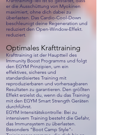
Krafttraining-Teil ist so gestaltet, dass
er die Ausschüttung von Myokinen
maximiert, ohne dich dabei zu
überlasten. Das Cardio-Cool-Down
beschleunigt deine Regeneration und
reduziert den Open-Window-Effekt.
reduziert.
Optimales Krafttraining
Krafttraining ist der Hauptteil des
Immunity Boost Programms und folgt
den EGYM Prinzipien, um ein
effektives, sicheres und
standardisiertes Training mit
reproduzierbaren und vorhersagbaren
Resultaten zu garantieren. Den größten
Effekt erzielst du, wenn du das Training
mit den EGYM Smart Strength Geräten
durchführst.
EGYM Intensitätskontrolle: Bei zu
intensivem Training besteht die Gefahr,
das Immunsystem zu überlasten.
Besonders “Boot Camp Style”-