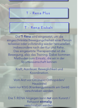
T - Rena Plus
T - Rena Eiskalt
Die
T- Rena
wird eingesetzt, um die
eingeschränkte Bewegungsfreiheit einer Person
teilweise oder vollständig wieder herzustellen,
insbesondere nach der Kur und Reha .
Das eingesetzte Therapiemittel ist die
Bewegung, also das Training. Dabei kommen
Methoden zum Einsatz, die wir in der
Sportwissenschaft kennen:
Kraft, Ausdauer, Beweglichkeit und
Koordination.
Vom Arzt vor Ort (meist Orthopäden/
Hausärzte)
kann nur KGG (Krankengymnastik am Gerät)
verschrieben werden.
Die T- RENA hingegen kann
nur
vom Kurarzt /
Rehaarzt
einmalig
verschrieben werden .