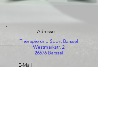
Adresse
Therapie und Sport Barssel
Westmarkstr. 2
26676 Barssel
E-Mail
info@tus-barssel.de
Rezeptionszeiten
Mo. - Fr.
08:00 - 12:00
Mo. - Do.
15:00 - 18:00
Öffnungszeiten med.
Training
Mo. - Do.
06:45 - 21:00