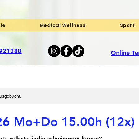
ie
Medical Wellness
Sport
-921388
Online T
ausgebucht.
26 Mo+Do 15.00h (12x) 
te selbstständig schwimmen lernen?