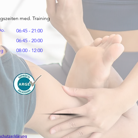
gszeiten med. Training
Do.
06:45 - 21:00
06:45 - 20:00
ag
08:00 - 12:00
schutzerklärung