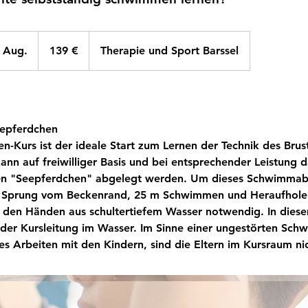
139
Euro
. Aug.
B
139 €
Therapie und Sport Barssel
e
g
i
n
epferdchen
n
n-Kurs ist der ideale Start zum Lernen der Technik des Br
t
ann auf freiwilliger Basis und bei entsprechender Leistung d
a
 "Seepferdchen" abgelegt werden. Um dieses Schwimmab
m
 Sprung vom Beckenrand, 25 m Schwimmen und Heraufhole
:
den Händen aus schultertiefem Wasser notwendig. In diese
3
t der Kursleitung im Wasser. Im Sinne einer ungestörten Sc
1
res Arbeiten mit den Kindern, sind die Eltern im Kursraum n
.
A
u
g