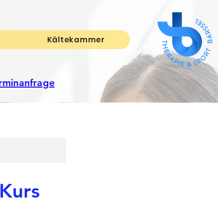
Kältekammer
erminanfrage
Kurs