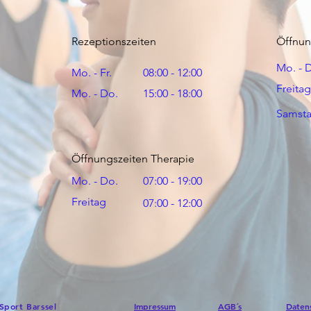
.
Rezeptionszeiten
Öffnun
Mo. - 
Mo. - Fr.
08:00 - 12:00
Freitag
Mo. - Do.
15:00 - 18:00
Samst
Öffnungszeiten Therapie
Mo. - Do.
07:00 - 19:00
Freitag
07:00 - 12:00
Sport Barssel
Impressum
AGB´s
Daten